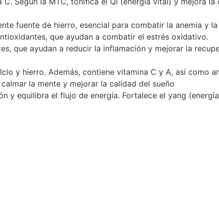
 C. Según la MTC, tonifica el Qi (energía vital) y mejora la
nte fuente de hierro, esencial para combatir la anemia y la
antioxidantes, que ayudan a combatir el estrés oxidativo.
s, que ayudan a reducir la inflamación y mejorar la recupera
lcio y hierro. Además, contiene vitamina C y A, así como an
 calmar la mente y mejorar la calidad del sueño
ón y equilibra el flujo de energía. Fortalece el yang (energ
 y músculos especialmente después del parto.
tas semillas ayudan al equilibrio de los niveles de estrog