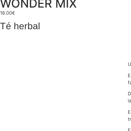
WONDER MIX
18.00
€
Té herbal
U
E
f
D
l
E
t
E