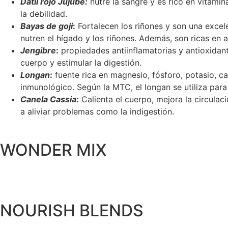
Dátil rojo Jujube:
nutre la sangre y es rico en vitamina
la debilidad.
Bayas de goji
:
Fortalecen los riñones y son una excele
nutren el hígado y los riñones. Además, son ricas en 
Jengibre
:
propiedades antiinflamatorias y antioxidante
cuerpo y estimular la digestión.
Longan
:
fuente rica en magnesio, fósforo, potasio, ca
inmunológico. Según la MTC, el longan se utiliza para
Canela Cassia
:
Calienta el cuerpo, mejora la circulaci
a aliviar problemas como la indigestión.
WONDER MIX
Renueva las células y favorece la recuperación de tejidos
NOURISH BLENDS
Los ácidos grasos y los micronutrientes provenientes de es