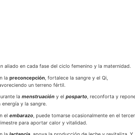
Beneficios
n aliado en cada fase del ciclo femenino y la maternidad.
n la
preconcepción
, fortalece la sangre y el Qi,
avoreciendo un terreno fértil.
urante la
menstruación
y el
posparto
, reconforta y repon
a energía y la sangre.
n el
embarazo
, puede tomarse ocasionalmente en el tercer
rimestre para aportar calor y vitalidad.
n la
lactancia
, apoya la producción de leche y revitaliza. Y