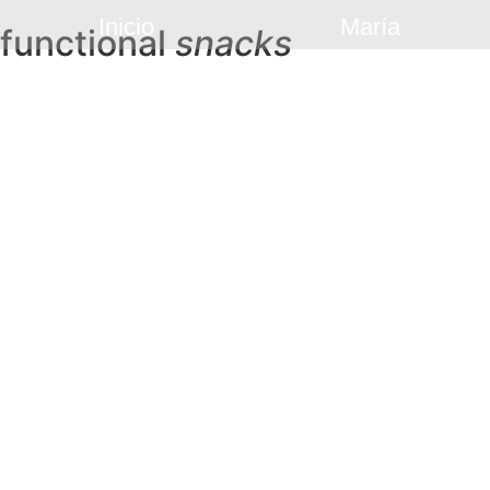
Inicio
María
functional
snacks